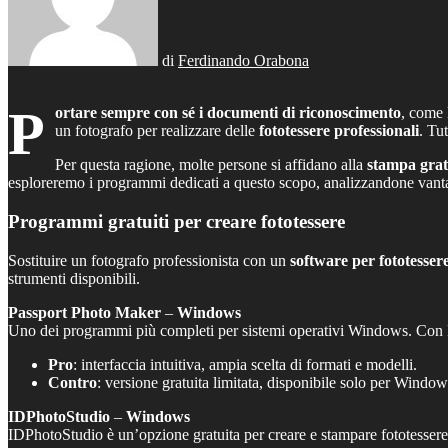
di
Ferdinando Orabona
P
ortare sempre con sé i documenti di riconoscimento
, come 
un fotografo per realizzare delle
fototessere professionali
. Tu
Per questa ragione, molte persone si affidano alla
stampa gratu
esploreremo i programmi dedicati a questo scopo, analizzandone vantag
Programmi gratuiti per creare fototessere
Sostituire un fotografo professionista con un
software per fototesser
strumenti disponibili.
Passport Photo Maker
–
Windows
Uno dei programmi più completi per sistemi operativi Windows. Con Pas
Pro
: interfaccia intuitiva, ampia scelta di formati e modelli.
Contro
: versione gratuita limitata, disponibile solo per Window
IDPhotoStudio
–
Windows
IDPhotoStudio è un’opzione gratuita per creare e stampare fototesser