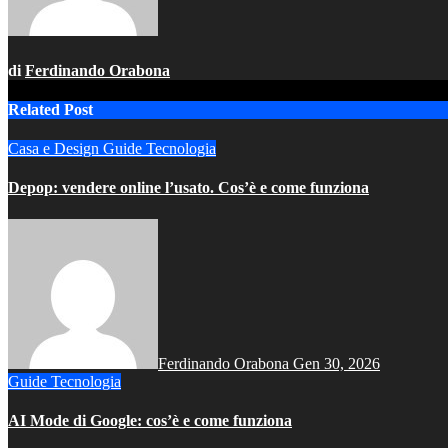
di
Ferdinando Orabona
Related Post
Casa e Design
Guide
Tecnologia
Depop: vendere online l’usato. Cos’è e come funziona
Ferdinando Orabona
Gen 30, 2026
Guide
Tecnologia
AI Mode di Google: cos’è e come funziona