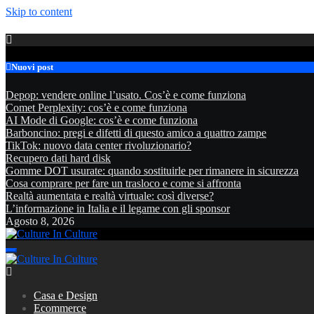
Skip to content
Nuovi post
Depop: vendere online l’usato. Cos’è e come funziona
Comet Perplexity: cos’è e come funziona
AI Mode di Google: cos’è e come funziona
Barboncino: pregi e difetti di questo amico a quattro zampe
TikTok: nuovo data center rivoluzionario?
Recupero dati hard disk
Gomme DOT usurate: quando sostituirle per rimanere in sicurezza
Cosa comprare per fare un trasloco e come si affronta
Realtà aumentata e realtà virtuale: così diverse?
L’informazione in Italia e il legame con gli sponsor
Agosto 8, 2026
Culture In Culture
Culture In Culture
Casa e Design
Ecommerce