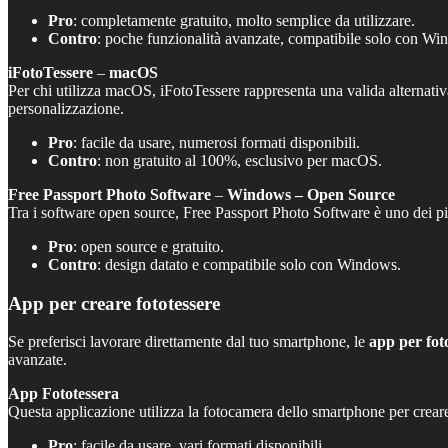
Pro
: completamente gratuito, molto semplice da utilizzare.
Contro
: poche funzionalità avanzate, compatibile solo con Wi
iFotoTessere
–
macOS
Per chi utilizza macOS, iFotoTessere rappresenta una valida alternativ
personalizzazione.
Pro
: facile da usare, numerosi formati disponibili.
Contro
: non gratuito al 100%, esclusivo per macOS.
Free Passport Photo Software
–
Windows – Open Source
Tra i software open source, Free Passport Photo Software è uno dei p
Pro
: open source e gratuito.
Contro
: design datato e compatibile solo con Windows.
App per creare fototessere
Se preferisci lavorare direttamente dal tuo smartphone, le
app per fot
avanzate.
App Fototessera
Questa applicazione utilizza la fotocamera dello smartphone per creare 
Pro
: facile da usare, vari formati disponibili.