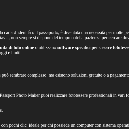
la carta d’identità o il passaporto, è diventata una necessità per molte p
ttavia, non sempre si dispone del tempo o della pazienza per cercare dov
ita di foto online
o utilizzano
software specifici per creare fototess
gi e limiti.
e
può sembrare complesso, ma esistono soluzioni gratuite o a pagamento 
sport Photo Maker puoi realizzare fototessere professionali in vari fo
s.
e con pochi clic, ideale per chi possiede un computer con sistema oper