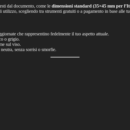
chiesti dal documento, come le
dimensioni standard (35×45 mm per l’It
 utilizzo, scegliendo tra strumenti gratuiti o a pagamento in base alle tu
giornate che rappresentino fedelmente il tuo aspetto attuale.
co o grigio.
me sul viso.
 neutra, senza sorrisi o smorfie.