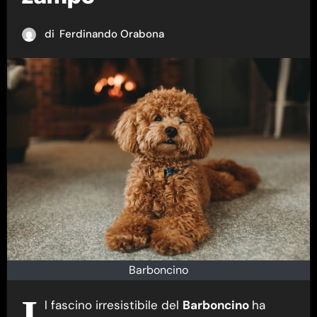
di
Ferdinando Orabona
Barboncino
I
l fascino irresistibile del
Barboncino
ha