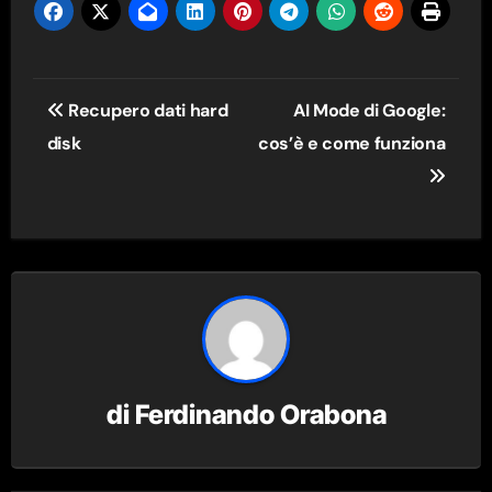
Navigazione
Recupero dati hard
AI Mode di Google:
articoli
disk
cos’è e come funziona
di
Ferdinando Orabona