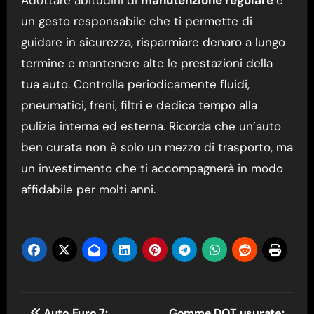
Adottare abitudini di
manutenzione regolare
è
un gesto responsabile che ti permette di
guidare in sicurezza, risparmiare denaro a lungo
termine e mantenere alte le prestazioni della
tua auto. Controlla periodicamente fluidi,
pneumatici, freni, filtri e dedica tempo alla
pulizia interna ed esterna. Ricorda che un’auto
ben curata non è solo un mezzo di trasporto, ma
un investimento che ti accompagnerà in modo
affidabile per molti anni.
Navigazione
Auto Euro 7:
Gomme DOT usurate: