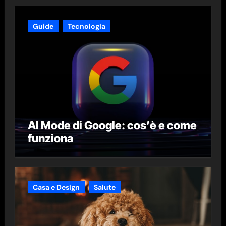
Guide
Tecnologia
AI Mode di Google: cos’è e come
funziona
Casa e Design
Salute