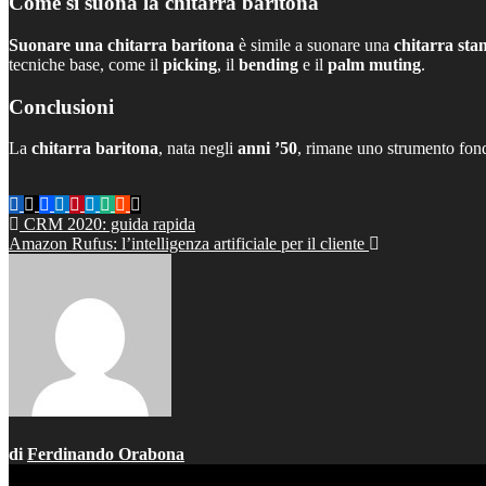
Come si suona la chitarra baritona
Suonare una chitarra baritona
è simile a suonare una
chitarra sta
tecniche base, come il
picking
, il
bending
e il
palm muting
.
Conclusioni
La
chitarra baritona
, nata negli
anni ’50
, rimane uno strumento fon
Navigazione
CRM 2020: guida rapida
Amazon Rufus: l’intelligenza artificiale per il cliente
articoli
di
Ferdinando Orabona