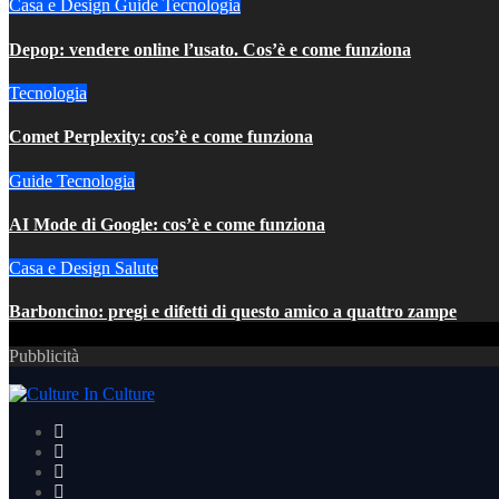
Casa e Design
Guide
Tecnologia
Depop: vendere online l’usato. Cos’è e come funziona
Tecnologia
Comet Perplexity: cos’è e come funziona
Guide
Tecnologia
AI Mode di Google: cos’è e come funziona
Casa e Design
Salute
Barboncino: pregi e difetti di questo amico a quattro zampe
Pubblicità