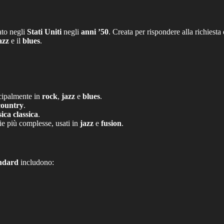
ato negli
Stati Uniti
negli
anni ’50
. Creata per rispondere alla richiesta
azz
e il
blues
.
ncipalmente in
rock
,
jazz
e
blues
.
country
.
ica classica
.
ie più complesse, usati in
jazz
e
fusion
.
andard
includono: