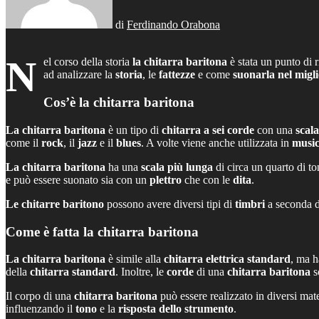
di
Ferdinando Orabona
N
el corso della storia
la chitarra baritona
è stata un punto di 
ad analizzare la
storia
, le
fattezze
e come
suonarla nel migl
Cos’è la chitarra baritona
La chitarra baritona
è un tipo di
chitarra a sei corde
con una
scal
come il
rock
, il
jazz
e il
blues
. A volte viene anche utilizzata in
music
La chitarra baritona
ha una
scala più lunga
di circa un quarto di to
e può essere suonato sia con un
plettro
che con le
dita
.
Le chitarre baritono
possono avere diversi tipi di
timbri
a seconda 
Come è fatta la chitarra baritona
La chitarra baritona
è simile alla
chitarra elettrica standard
, ma 
della
chitarra standard
. Inoltre, le
corde
di una
chitarra baritona
s
Il corpo di una
chitarra baritona
può essere realizzato in diversi mat
influenzando il
tono
e la
risposta dello strumento
.