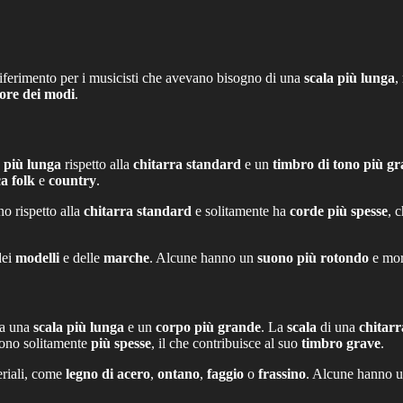
riferimento per i musicisti che avevano bisogno di una
scala più lunga
,
iore dei modi
.
a più lunga
rispetto alla
chitarra standard
e un
timbro di tono più gr
a folk
e
country
.
no rispetto alla
chitarra standard
e solitamente ha
corde più spesse
, 
dei
modelli
e delle
marche
. Alcune hanno un
suono più rotondo
e mor
ha una
scala più lunga
e un
corpo più grande
. La
scala
di una
chitarr
ono solitamente
più spesse
, il che contribuisce al suo
timbro grave
.
eriali, come
legno di acero
,
ontano
,
faggio
o
frassino
. Alcune hanno 