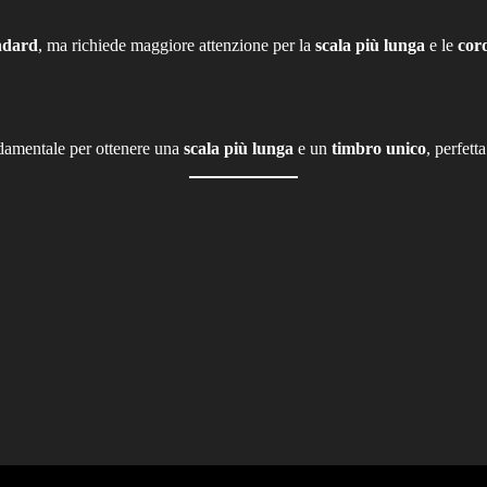
ndard
, ma richiede maggiore attenzione per la
scala più lunga
e le
cor
damentale per ottenere una
scala più lunga
e un
timbro unico
, perfett