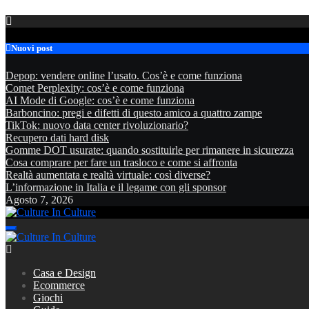
Skip
to
content
Nuovi post
Depop: vendere online l’usato. Cos’è e come funziona
Comet Perplexity: cos’è e come funziona
AI Mode di Google: cos’è e come funziona
Barboncino: pregi e difetti di questo amico a quattro zampe
TikTok: nuovo data center rivoluzionario?
Recupero dati hard disk
Gomme DOT usurate: quando sostituirle per rimanere in sicurezza
Cosa comprare per fare un trasloco e come si affronta
Realtà aumentata e realtà virtuale: così diverse?
L’informazione in Italia e il legame con gli sponsor
Agosto 7, 2026
Culture In Culture
Culture In Culture
Casa e Design
Ecommerce
Giochi