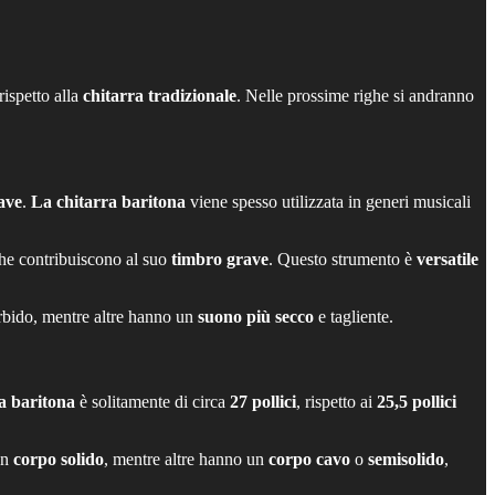
 rispetto alla
chitarra tradizionale
. Nelle prossime righe si andranno
ave
.
La chitarra baritona
viene spesso utilizzata in generi musicali
che contribuiscono al suo
timbro grave
. Questo strumento è
versatile
bido, mentre altre hanno un
suono più secco
e tagliente.
a baritona
è solitamente di circa
27 pollici
, rispetto ai
25,5 pollici
un
corpo solido
, mentre altre hanno un
corpo cavo
o
semisolido
,