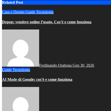
Related Post
Casa e Design
Guide
Tecnologia
Depop: vendere online l’usato. Cos’è e come funziona
Ferdinando Orabona
Gen 30, 2026
Guide
Tecnologia
AI Mode di Google: cos’è e come funziona