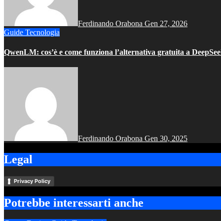
Ferdinando Orabona
Gen 27, 2026
Guide
Tecnologia
QwenLM: cos’è e come funziona l’alternativa gratuita a DeepSe
Ferdinando Orabona
Gen 30, 2025
Legal
Privacy Policy
Potrebbe interessarti anche