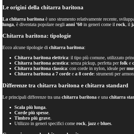
Le origini della chitarra baritona
La chitarra baritona
è uno strumento relativamente recente, svilupp
lunga
, è diventata popolare negli
anni ’60
in generi come il
rock
, il
j
Chitarra baritona: tipologie
Ecco alcune tipologie di
chitarra baritona
:
Chitarra baritona elettrica
: il tipo più comune, utilizzato pri
Chitarra baritona acustica
: senza pickup, perfetta per
folk
e
Chitarra baritona classica
: con corde in nylon, ideale per
mus
Chitarra baritona a 7 corde
e
a 8 corde
: strumenti per armon
Differenze tra chitarra baritona e chitarra standard
Le principali differenze tra una
chitarra baritona
e una
chitarra st
Scala più lunga
.
Corde più spesse
.
Timbro più grave
.
Utilizzo in generi specifici come
rock
,
jazz
e
blues
.