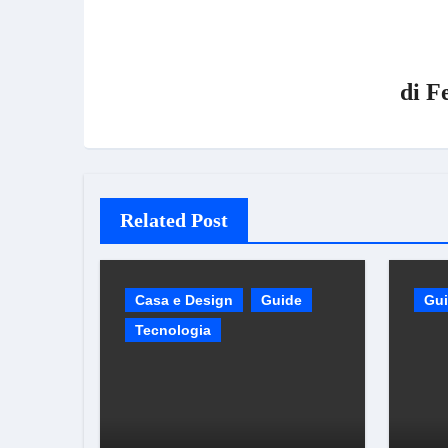
di
F
Related Post
Casa e Design
Guide
Gu
Tecnologia