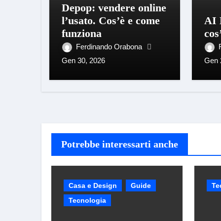
Depop: vendere online
l’usato. Cos’è e come
AI 
funziona
cos
Ferdinando Orabona
Gen 30, 2026
Gen 
Potrebbe interessarti anche
Casa e Design
Guide
Te
Tecnologia