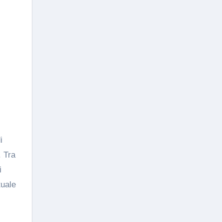
i
. Tra
i
tuale