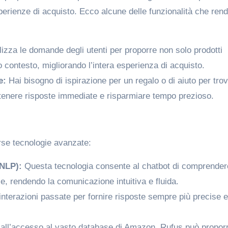
perienze di acquisto. Ecco alcune delle funzionalità che ren
izza le domande degli utenti per proporre non solo prodotti
so contesto, migliorando l’intera esperienza di acquisto.
e:
Hai bisogno di ispirazione per un regalo o di aiuto per tro
ttenere risposte immediate e risparmiare tempo prezioso.
erse tecnologie avanzate:
(NLP):
Questa tecnologia consente al chatbot di comprender
e, rendendo la comunicazione intuitiva e fluida.
nterazioni passate per fornire risposte sempre più precise e
all’accesso al vasto database di Amazon, Rufus può propor