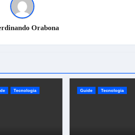
erdinando Orabona
ide
Tecnologia
Guide
Tecnologia