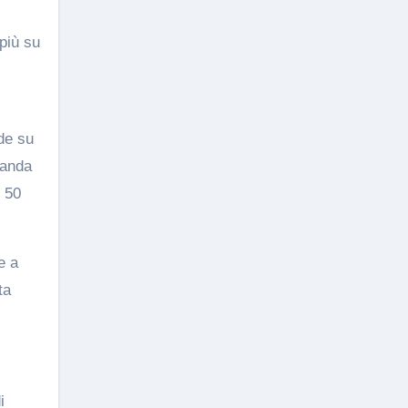
 più su
de su
manda
i 50
e a
ta
i