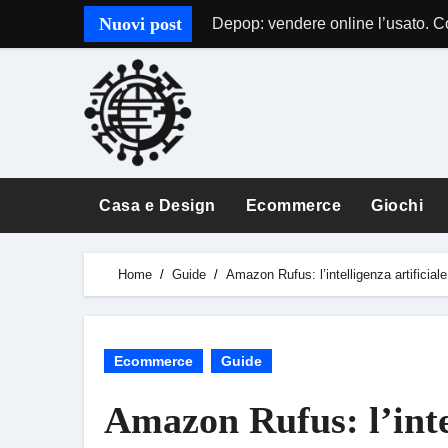
Skip
Nuovi post
Depop: vendere online l’usato. 
to
content
Casa e Design
Ecommerce
Giochi
Home
Guide
Amazon Rufus: l’intelligenza artificiale 
Ecommerce
Guide
Amazon Rufus: l’intel