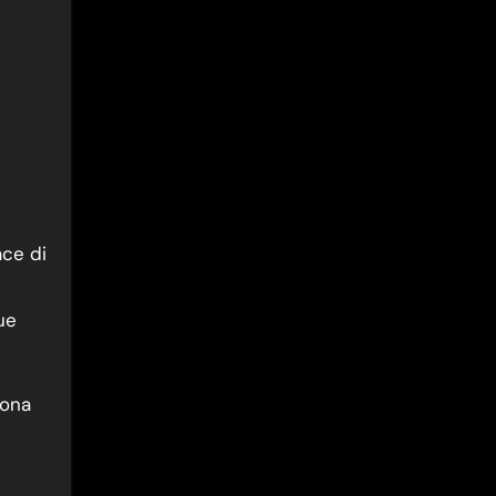
ace di
ue
ziona