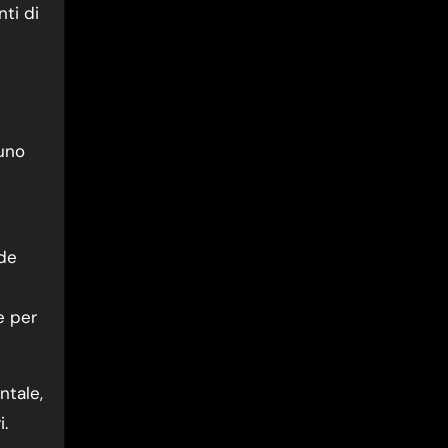
ti di
 uno
de
e per
ntale,
i.