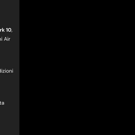
k 10
,
i Air
izioni
ta