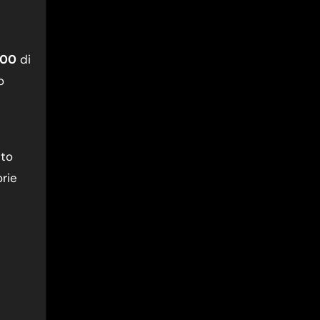
100
di
o
sto
rie