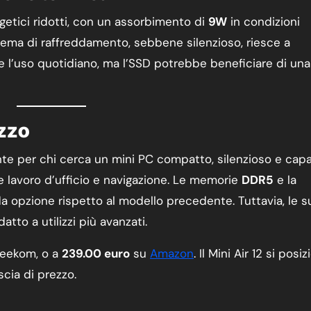
ergetici ridotti, con un assorbimento di
9W
in condizioni
tema di raffreddamento, sebbene silenzioso, riesce a
 l’uso quotidiano, ma l’SSD potrebbe beneficiare di una
ezzo
te per chi cerca un mini PC compatto, silenzioso e cap
me lavoro d’ufficio e navigazione. Le memorie
DDR5
e la
da opzione rispetto al modello precedente. Tuttavia, le s
atto a utilizzi più avanzati.
Geekom, o a
239.00 euro
su
Amazon
. Il Mini Air 12 si posi
scia di prezzo.