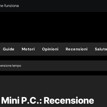
me funziona
ome funziona
i questo amico a quattro zampe
oluzionario?
Guide
Motori
Opinioni
Recensioni
Salut
stituirle per rimanere in sicurezza
asloco e come si affronta
ecensione lampo
tuale: così diverse?
egame con gli sponsor
. Cos’è e come funziona
Mini P.C.: Recensione