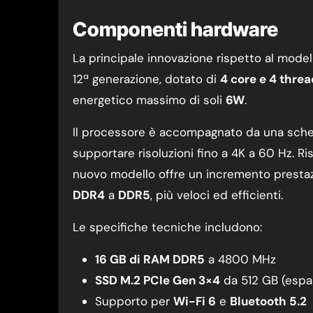
Componenti hardware
La principale innovazione rispetto al mod
12ª generazione, dotato di
4 core e 4 threa
energetico massimo di soli
6W
.
Il processore è accompagnato da una sche
supportare risoluzioni fino a 4K a 60 Hz. R
nuovo modello offre un incremento prestazi
DDR4
a
DDR5
, più veloci ed efficienti.
Le specifiche tecniche includono:
16 GB di RAM DDR5
a 4800 MHz
SSD M.2 PCIe Gen 3×4
da 512 GB (espan
Supporto per
Wi-Fi 6
e
Bluetooth 5.2