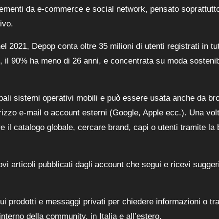
ementi da e-commerce e social network, pensato soprattutt
ivo.
el 2021, Depop conta oltre 35 milioni di utenti registrati in tut
 il 90% ha meno di 26 anni, e concentrata su moda sostenib
ipali sistemi operativi mobili e può essere usata anche da br
rizzo e-mail o account esterni (Google, Apple ecc.). Una vol
e il catalogo globale, cercare brand, capi o utenti tramite la 
uovi articoli pubblicati dagli account che segui e ricevi sugge
i prodotti e messaggi privati per chiedere informazioni o tra
’interno della community, in Italia e all’estero.