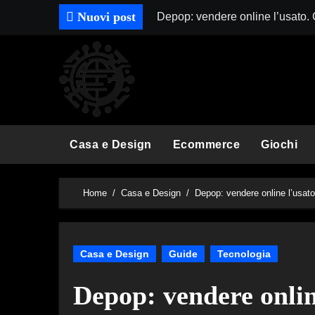
Skip
Nuovi post
Depop: vendere online l’usato.
to
content
Casa e Design
Ecommerce
Giochi
Home
Casa e Design
Depop: vendere online l’usat
Casa e Design
Guide
Tecnologia
Depop: vendere onlin