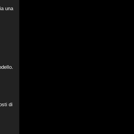
ia una
dello.
sti di