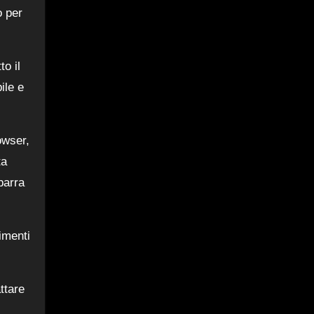
o per
to il
ile e
owser,
ta
barra
rimenti
ttare