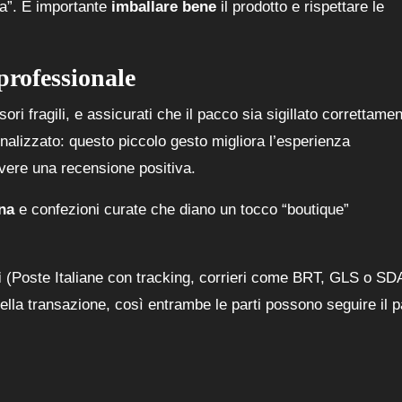
ita”. È importante
imballare bene
il prodotto e rispettare le
professionale
ori fragili, e assicurati che il pacco sia sigillato correttamen
onalizzato: questo piccolo gesto migliora l’esperienza
evere una recensione positiva.
ina
e confezioni curate che diano un tocco “boutique”
i
(Poste Italiane con tracking, corrieri come BRT, GLS o SD
della transazione, così entrambe le parti possono seguire il 