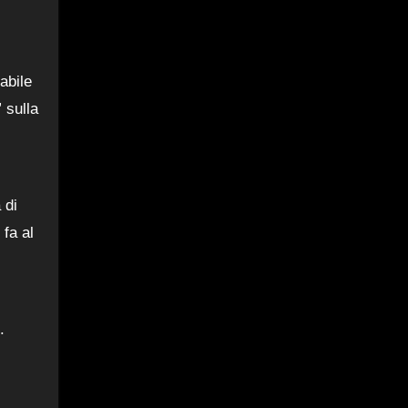
abile
 sulla
 di
 fa al
.