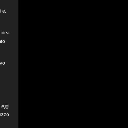
 e,
’idea
nto
ovo
saggi
rezzo