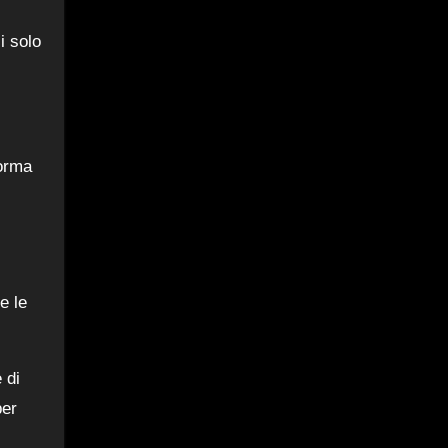
i solo
forma
e le
 di
per