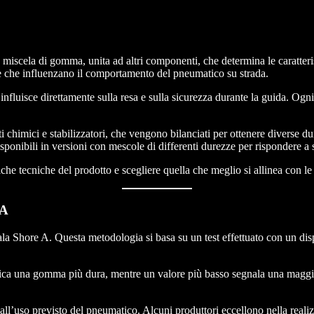
lla miscela di gomma, unita ad altri componenti, che determina le caratte
he che influenzano il comportamento del pneumatico su strada.
 influisce direttamente sulla resa e sulla sicurezza durante la guida. Og
chimici e stabilizzatori, che vengono bilanciati per ottenere diverse du
disponibili in versioni con mescole di differenti durezze per rispondere a 
iche tecniche del prodotto e scegliere quella che meglio si allinea con le
 A
ala Shore A. Questa metodologia si basa su un test effettuato con un di
indica una gomma più dura, mentre un valore più basso segnala una ma
 all’uso previsto del pneumatico. Alcuni produttori eccellono nella reali