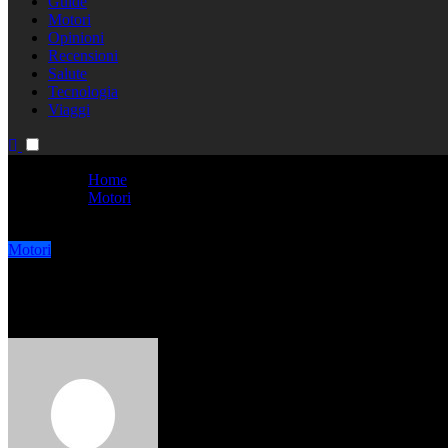
Guide
Motori
Opinioni
Recensioni
Salute
Tecnologia
Viaggi
Home
Motori
Mescola delle gomme: uno sguardo approfondito
Motori
Mescola delle gomme: uno sgua