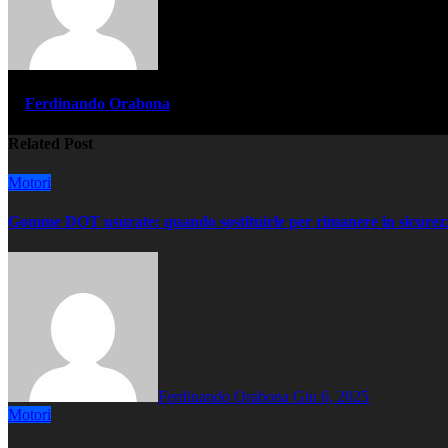
di
Ferdinando Orabona
Related Post
Motori
Gomme DOT usurate: quando sostituirle per rimanere in sicurez
Ferdinando Orabona
Giu 6, 2025
Motori