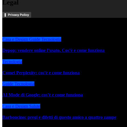
Legal
Privacy Policy
Potrebbe interessarti anche
Casa e Design
Guide
Tecnologia
Depop: vendere online l’usato. Cos’è e come funziona
Tecnologia
Comet Perplexity: cos’è e come funziona
Guide
Tecnologia
AI Mode di Google: cos’è e come funziona
Casa e Design
Salute
Barboncino: pregi e difetti di questo amico a quattro zampe