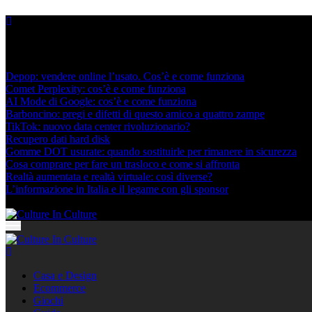
Skip
to
content
Nuovi post
Depop: vendere online l’usato. Cos’è e come funziona
Comet Perplexity: cos’è e come funziona
AI Mode di Google: cos’è e come funziona
Barboncino: pregi e difetti di questo amico a quattro zampe
TikTok: nuovo data center rivoluzionario?
Recupero dati hard disk
Gomme DOT usurate: quando sostituirle per rimanere in sicurezza
Cosa comprare per fare un trasloco e come si affronta
Realtà aumentata e realtà virtuale: così diverse?
L’informazione in Italia e il legame con gli sponsor
Agosto 7, 2026
Culture In Culture
Culture In Culture
Casa e Design
Ecommerce
Giochi