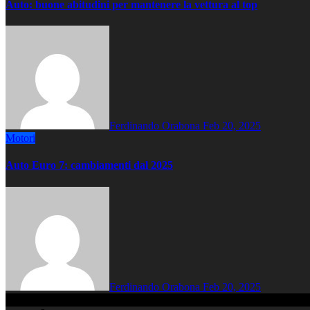
Auto: buone abitudini per mantenere la vettura al top
Ferdinando Orabona
Feb 20, 2025
Motori
Auto Euro 7: cambiamenti dal 2025
Ferdinando Orabona
Feb 20, 2025