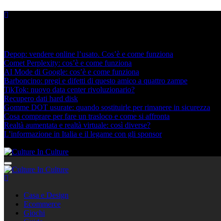
Skip
to
content
Nuovi post
Depop: vendere online l’usato. Cos’è e come funziona
Comet Perplexity: cos’è e come funziona
AI Mode di Google: cos’è e come funziona
Barboncino: pregi e difetti di questo amico a quattro zampe
TikTok: nuovo data center rivoluzionario?
Recupero dati hard disk
Gomme DOT usurate: quando sostituirle per rimanere in sicurezza
Cosa comprare per fare un trasloco e come si affronta
Realtà aumentata e realtà virtuale: così diverse?
L’informazione in Italia e il legame con gli sponsor
Agosto 6, 2026
Culture In Culture
Culture In Culture
Casa e Design
Ecommerce
Giochi