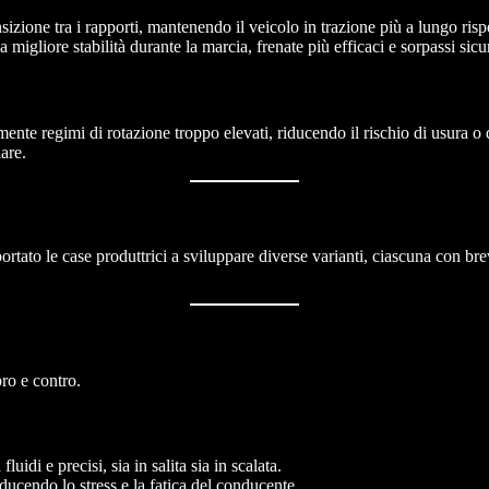
nsizione tra i rapporti, mantenendo il veicolo in trazione più a lungo r
migliore stabilità durante la marcia, frenate più efficaci e sorpassi sicur
amente regimi di rotazione troppo elevati, riducendo il rischio di usur
are.
tato le case produttrici a sviluppare diverse varianti, ciascuna con brevet
ro e contro.
idi e precisi, sia in salita sia in scalata.
iducendo lo stress e la fatica del conducente.