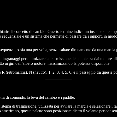
 chiarire il concetto di cambio. Questo termine indica un insieme di com
o sequenziale è un sistema che permette di passare tra i rapporti in mod
equenza, ossia una per volta, senza saltare direttamente da una marcia p
li ingranaggi per ottimizzare la trasmissione della potenza dal motore al
petto ai giri dell’albero motore, massimizzando la potenza disponibile.
 (retromarcia), N (neutro), 1, 2, 3, 4, 5, 6, e il passaggio tra queste p
emi di comando: la leva del cambio e i paddle.
sistema di trasmissione, utilizzata per avviare la marcia e selezionare i ra
o americano, queste palette sono posizionate dietro il volante per conse