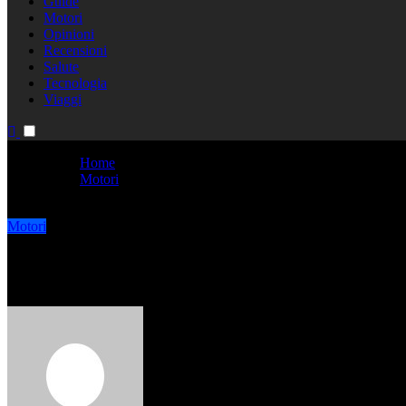
Guide
Motori
Opinioni
Recensioni
Salute
Tecnologia
Viaggi
Home
Motori
Cambio sequenziale: cos’è e come funziona?
Motori
Cambio sequenziale: cos’è e co