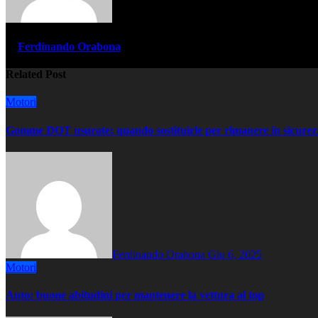
di
Ferdinando Orabona
Related Post
Motori
Gomme DOT usurate: quando sostituirle per rimanere in sicurez
Ferdinando Orabona
Giu 6, 2025
Motori
Auto: buone abitudini per mantenere la vettura al top