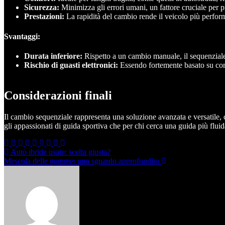
Sicurezza:
Minimizza gli errori umani, un fattore cruciale per pr
Prestazioni:
La rapidità del cambio rende il veicolo più performa
Svantaggi:
Durata inferiore:
Rispetto a un cambio manuale, il sequenziale
Rischio di guasti elettronici:
Essendo fortemente basato su comp
Considerazioni finali
Il cambio sequenziale rappresenta una soluzione avanzata e versatile, c
gli appassionati di guida sportiva che per chi cerca una guida più fluida
Navigazione
Auto ibride usate: scelta giusta?
Mescola delle gomme: uno sguardo approfondito
articoli