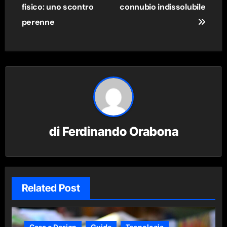
articoli
fisico: uno scontro
connubio indissolubile
perenne
di
Ferdinando Orabona
Related Post
Casa e Design
Guide
Tecnologia