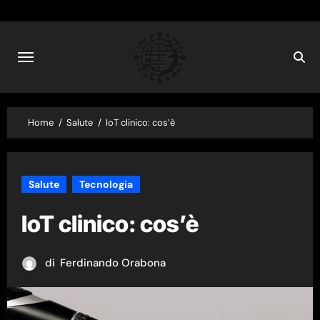
Skip
to
content
Home
Salute
IoT clinico: cos’è
Salute
Tecnologia
IoT clinico: cos’è
di
Ferdinando Orabona