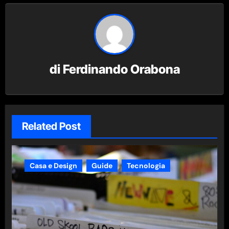
di
Ferdinando Orabona
Related Post
Casa e Design
Guide
Tecnologia