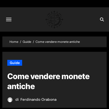
Skip
to
content
Home
Guide
Come vendere monete antiche
Guide
Come vendere monete
antiche
di
Ferdinando Orabona