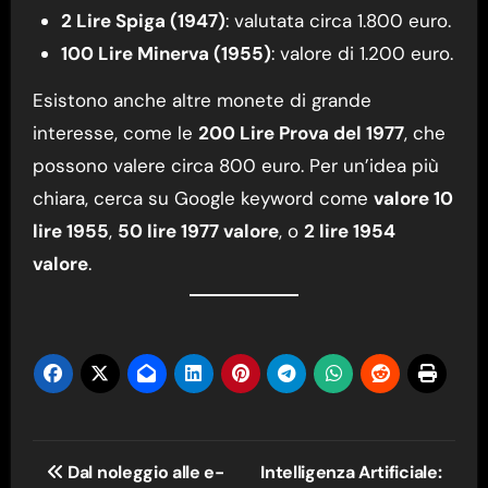
2 Lire Spiga (1947)
: valutata circa 1.800 euro.
100 Lire Minerva (1955)
: valore di 1.200 euro.
Esistono anche altre monete di grande
interesse, come le
200 Lire Prova del 1977
, che
possono valere circa 800 euro. Per un’idea più
chiara, cerca su Google keyword come
valore 10
lire 1955
,
50 lire 1977 valore
, o
2 lire 1954
valore
.
Navigazione
Dal noleggio alle e-
Intelligenza Artificiale: