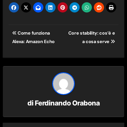
Navigazione
Come funziona
Core stability: cos’è e
articoli
Alexa: Amazon Echo
a cosa serve
di
Ferdinando Orabona