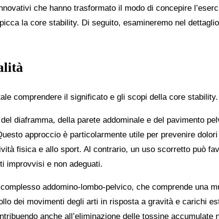
novativi che hanno trasformato il modo di concepire l’eserciz
ca la core stability. Di seguito, esamineremo nel dettaglio d
alità
le comprendere il significato e gli scopi della core stability.
tà del diaframma, della parete addominale e del pavimento pel
uesto approccio è particolarmente utile per prevenire dolori
ività fisica e allo sport. Al contrario, un uso scorretto può fav
i improvvisi e non adeguati.
del complesso addomino-lombo-pelvico, che comprende una m
llo dei movimenti degli arti in risposta a gravità e carichi est
ontribuendo anche all’eliminazione delle tossine accumulate 