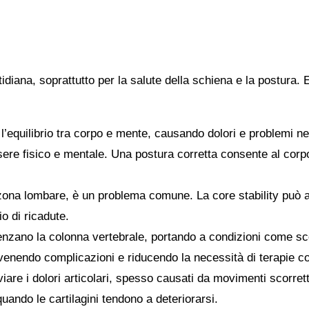
tidiana, soprattutto per la salute della schiena e la postura.
equilibrio tra corpo e mente, causando dolori e problemi nel
ssere fisico e mentale. Una postura corretta consente al corp
la zona lombare, è un problema comune. La core stability può 
io di ricadute.
nzano la colonna vertebrale, portando a condizioni come scoli
enendo complicazioni e riducendo la necessità di terapie cor
eviare i dolori articolari, spesso causati da movimenti scorre
uando le cartilagini tendono a deteriorarsi.