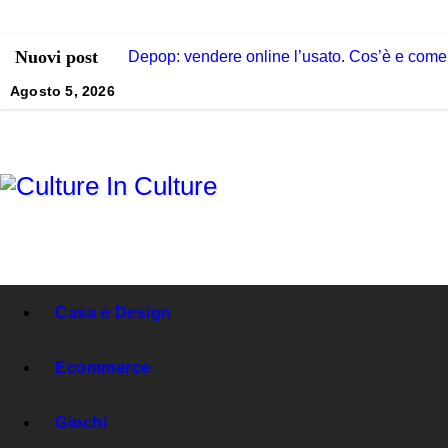
Skip
to
Nuovi post
Depop: vendere online l’usato. Cos’è e come
content
Agosto 5, 2026
Culture In Culture
Casa e Design
Ecommerce
Giochi