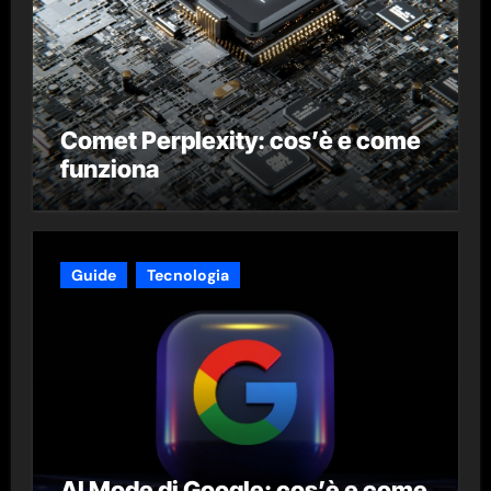
Comet Perplexity: cos’è e come
funziona
Guide
Tecnologia
AI Mode di Google: cos’è e come