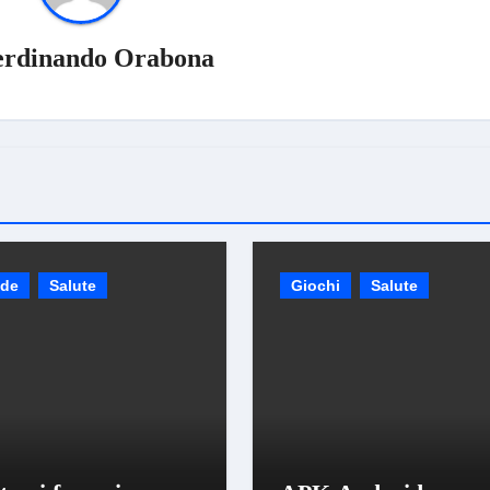
erdinando Orabona
ide
Salute
Giochi
Salute