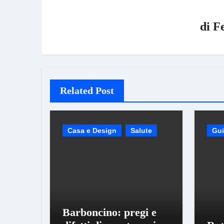
di
F
Related Post
Casa e Design
Salute
Gu
Barboncino: pregi e