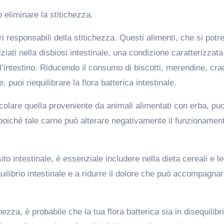
o eliminare la stitichezza.
ori responsabili della stitichezza. Questi alimenti, che si pot
diziati nella disbiosi intestinale, una condizione caratterizzat
ell’intestino. Riducendo il consumo di biscotti, merendine, cr
e, puoi riequilibrare la flora batterica intestinale.
colare quella proveniente da animali alimentati con erba, puo
a, poiché tale carne può alterare negativamente il funzionamen
sito intestinale, è essenziale includere nella dieta cereali e l
quilibrio intestinale e a ridurre il dolore che può accompagnar
hezza, è probabile che la tua flora batterica sia in disequilibri