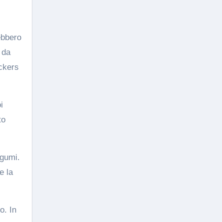
rebbero
a da
ackers
i
to
egumi.
e la
o. In