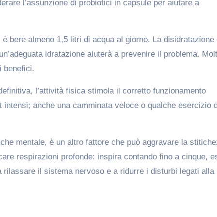
derare l’assunzione di probiotici in capsule per aiutare a
 è bere almeno 1,5 litri di acqua al giorno. La disidratazione
i un’adeguata idratazione aiuterà a prevenire il problema. Molt
 benefici.
initiva, l’attività fisica stimola il corretto funzionamento
rt intensi; anche una camminata veloce o qualche esercizio d
 che mentale, è un altro fattore che può aggravare la stitich
icare respirazioni profonde: inspira contando fino a cinque, e
rilassare il sistema nervoso e a ridurre i disturbi legati alla