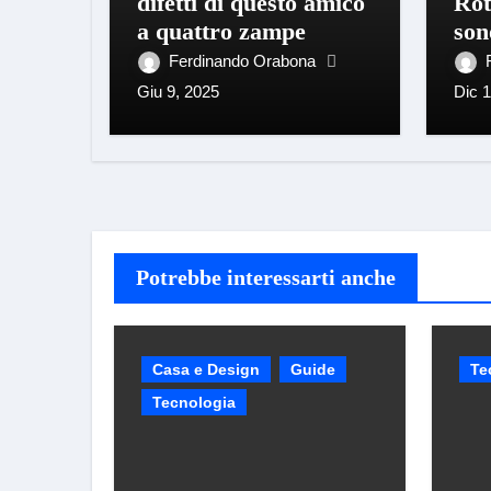
difetti di questo amico
Rot
a quattro zampe
son
Ferdinando Orabona
Giu 9, 2025
Dic 
Potrebbe interessarti anche
Casa e Design
Guide
Te
Tecnologia