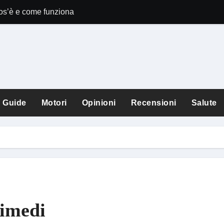
Cos’è e come funziona
Comet Perplexit
Guide
Motori
Opinioni
Recensioni
Salute
rimedi