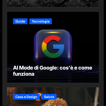
Guide
Tecnologia
AI Mode di Google: cos’è e come
funziona
Casa e Design
Salute