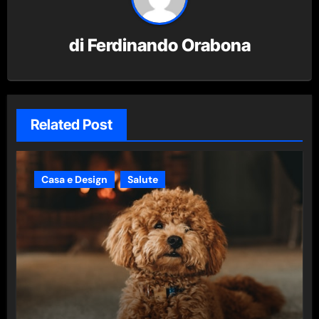
di
Ferdinando Orabona
Related Post
Casa e Design
Salute