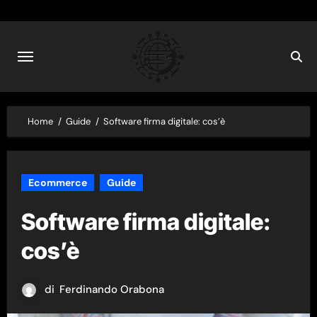
Skip
to
content
Home
Guide
Software firma digitale: cos’è
Ecommerce
Guide
Software firma digitale:
cos’è
di
Ferdinando Orabona