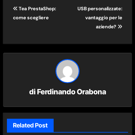
Navigazione
Tea PrestaShop:
USB personalizzate:
articoli
come scegliere
vantaggio per le
aziende?
di
Ferdinando Orabona
Related Post