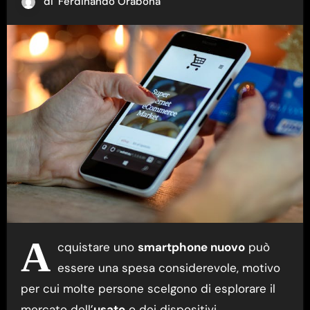
di
Ferdinando Orabona
A
cquistare uno
smartphone nuovo
può
essere una spesa considerevole, motivo
per cui molte persone scelgono di esplorare il
mercato dell’
usato
o dei dispositivi