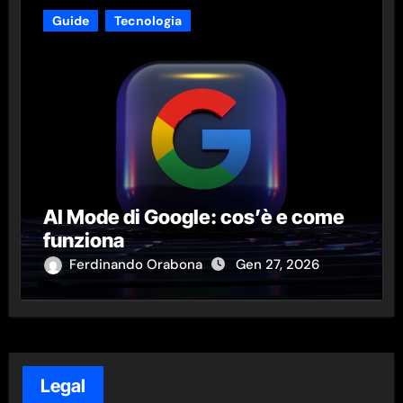
Guide
Tecnologia
AI Mode di Google: cos’è e come
funziona
Ferdinando Orabona
Gen 27, 2026
Legal