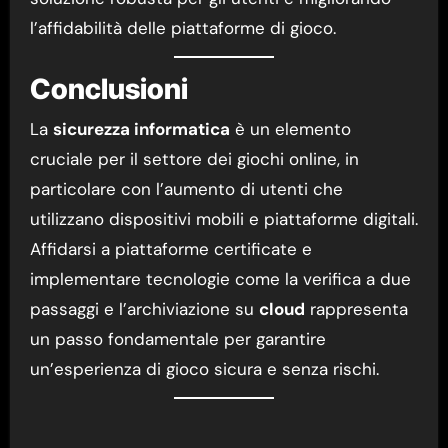
l’affidabilità delle piattaforme di gioco.
Conclusioni
La
sicurezza informatica
è un elemento
cruciale per il settore dei giochi online, in
particolare con l’aumento di utenti che
utilizzano dispositivi mobili e piattaforme digitali.
Affidarsi a piattaforme certificate e
implementare tecnologie come la verifica a due
passaggi e l’archiviazione su
cloud
rappresenta
un passo fondamentale per garantire
un’esperienza di gioco sicura e senza rischi.