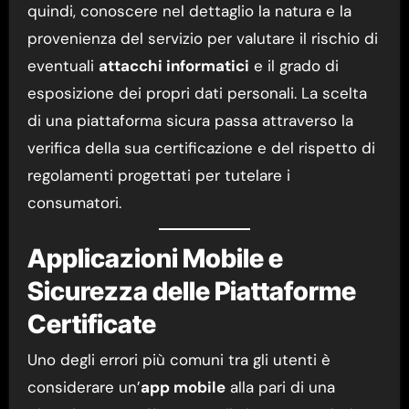
quindi, conoscere nel dettaglio la natura e la
provenienza del servizio per valutare il rischio di
eventuali
attacchi informatici
e il grado di
esposizione dei propri dati personali. La scelta
di una piattaforma sicura passa attraverso la
verifica della sua certificazione e del rispetto di
regolamenti progettati per tutelare i
consumatori.
Applicazioni Mobile e
Sicurezza delle Piattaforme
Certificate
Uno degli errori più comuni tra gli utenti è
considerare un’
app mobile
alla pari di una