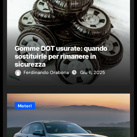
Gomme DOT usurate: quando
sostituirle per rimanere in
sicurezza
Ferdinando Orabona
Giu 6, 2025
Motori