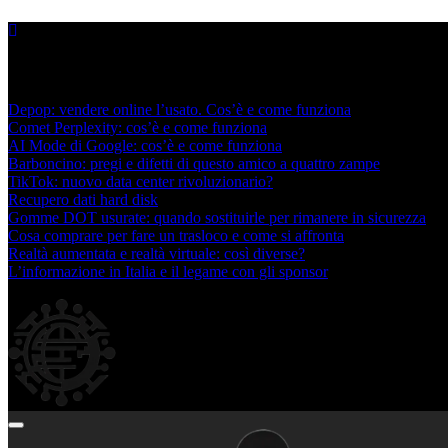
Skip
to
content
Nuovi post
Depop: vendere online l’usato. Cos’è e come funziona
Comet Perplexity: cos’è e come funziona
AI Mode di Google: cos’è e come funziona
Barboncino: pregi e difetti di questo amico a quattro zampe
TikTok: nuovo data center rivoluzionario?
Recupero dati hard disk
Gomme DOT usurate: quando sostituirle per rimanere in sicurezza
Cosa comprare per fare un trasloco e come si affronta
Realtà aumentata e realtà virtuale: così diverse?
L’informazione in Italia e il legame con gli sponsor
Agosto 8, 2026
Culture In Culture