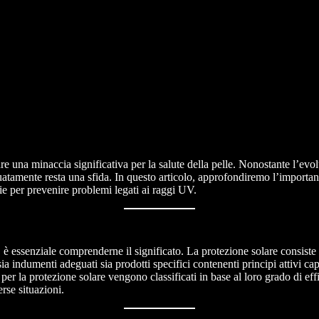
are una minaccia significativa per la salute della pelle. Nonostante l’evol
guatamente resta una sfida. In questo articolo, approfondiremo l’importanz
ie per prevenire problemi legati ai raggi UV.
re, è essenziale comprenderne il significato. La protezione solare consist
ia indumenti adeguati sia prodotti specifici contenenti principi attivi capa
per la protezione solare vengono classificati in base al loro grado di ef
rse situazioni.