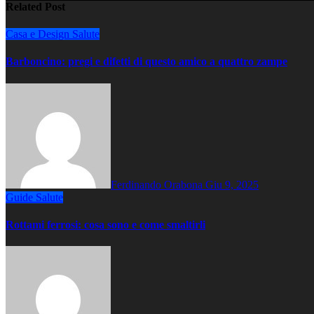
Related Post
Casa e Design
Salute
Barboncino: pregi e difetti di questo amico a quattro zampe
Ferdinando Orabona
Giu 9, 2025
Guide
Salute
Rottami ferrosi: cosa sono e come smaltirli