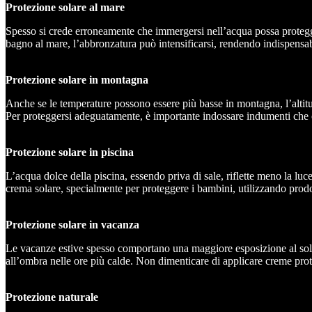
Protezione solare al mare
Spesso si crede erroneamente che immergersi nell’acqua possa proteggere
bagno al mare, l’abbronzatura può intensificarsi, rendendo indispensabi
Protezione solare in montagna
Anche se le temperature possono essere più basse in montagna, l’altitud
Per proteggersi adeguatamente, è importante indossare indumenti che cop
Protezione solare in piscina
L’acqua dolce della piscina, essendo priva di sale, riflette meno la luc
crema solare, specialmente per proteggere i bambini, utilizzando prod
Protezione solare in vacanza
Le vacanze estive spesso comportano una maggiore esposizione al sole in 
all’ombra nelle ore più calde. Non dimenticare di applicare creme protet
Protezione naturale