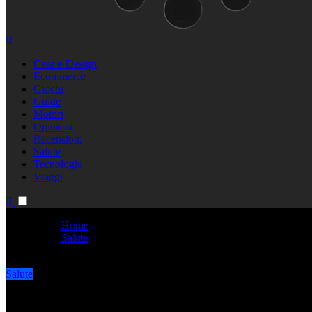
Culture In Culture
Casa e Design
Ecommerce
Giochi
Guide
Motori
Opinioni
Recensioni
Salute
Tecnologia
Viaggi
Home
Salute
Protezione solare: cos’è e quando usarla?
Salute
Protezione solare: cos’è e quand