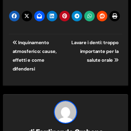
Navigazione
Inquinamento
Lavare i denti: troppo
articoli
atmosferico: cause,
importante per la
effetti e come
salute orale
difendersi