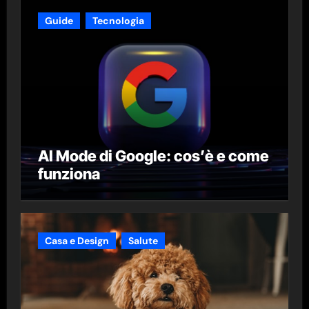
Guide
Tecnologia
AI Mode di Google: cos’è e come
funziona
Casa e Design
Salute