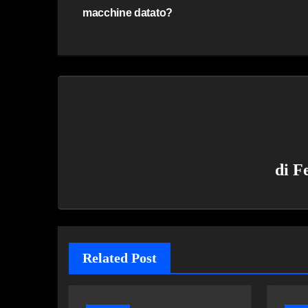
articoli
macchine datato?
di
F
Related Post