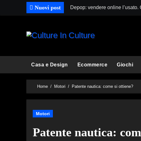
Skip
Nuovi post
Depop: vendere online l’usato.
to
content
Casa e Design
Ecommerce
Giochi
Home
Motori
Patente nautica: come si ottiene?
Motori
Patente nautica: come