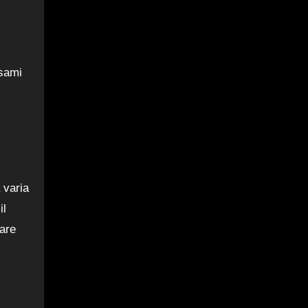
esami
 varia
il
tare