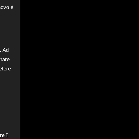
novo è
. Ad
inare
etere
ere