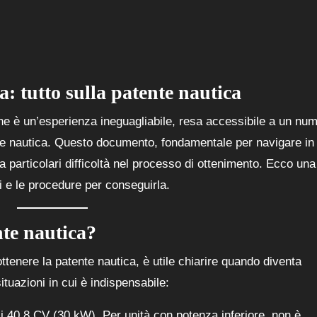
: tutto sulla patente nautica
one è un’esperienza ineguagliabile, resa accessibile a un nu
te nautica. Questo documento, fondamentale per navigare in
ta particolari difficoltà nel processo di ottenimento. Ecco una
li e le procedure per conseguirla.
nte nautica?
ottenere la patente nautica, è utile chiarire quando diventa
ituazioni in cui è indispensabile:
 i 40,8 CV (30 kW). Per unità con potenza inferiore, non è