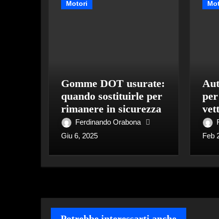
Motori
Mot
Gomme DOT usurate:
Aut
quando sostituirle per
per
rimanere in sicurezza
vet
Ferdinando Orabona
Giu 6, 2025
Feb 
Potrebbe interessarti anche