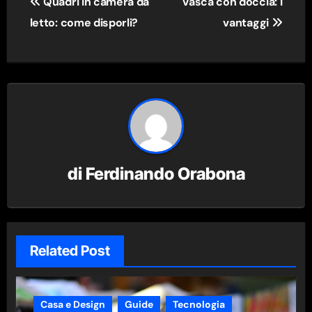
Quadri in camera da
Vasca con doccia: i
articoli
letto: come disporli?
vantaggi
di
Ferdinando Orabona
Related Post
Casa e Design
Guide
Tecnologia