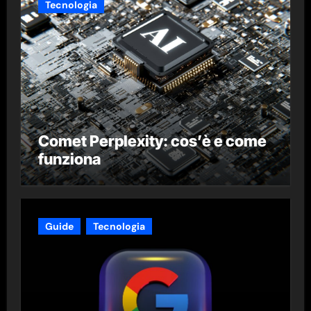
Tecnologia
Comet Perplexity: cos’è e come
funziona
Guide
Tecnologia