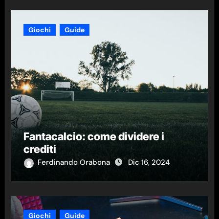
Giochi
Guide
Fantacalcio: come dividere i
crediti
Ferdinando Orabona
Dic 16, 2024
Giochi
Guide