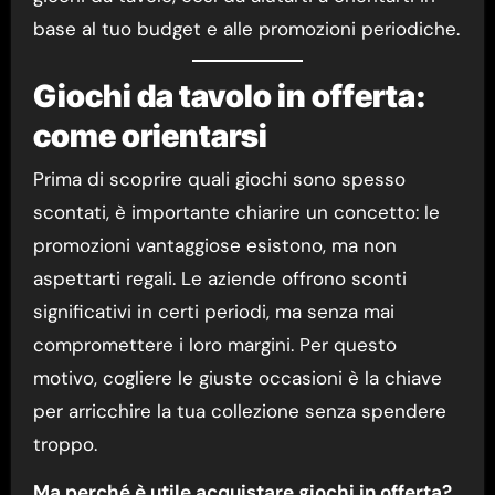
base al tuo budget e alle promozioni periodiche.
Giochi da tavolo in offerta:
come orientarsi
Prima di scoprire quali giochi sono spesso
scontati, è importante chiarire un concetto: le
promozioni vantaggiose esistono, ma non
aspettarti regali. Le aziende offrono sconti
significativi in certi periodi, ma senza mai
compromettere i loro margini. Per questo
motivo, cogliere le giuste occasioni è la chiave
per arricchire la tua collezione senza spendere
troppo.
Ma perché è utile acquistare giochi in offerta?