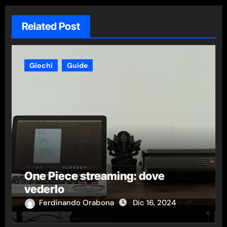
Related Post
Giochi
Guide
One Piece streaming: dove
vederlo
Ferdinando Orabona
Dic 16, 2024