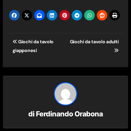
Navigazione
Giochi da tavolo
Giochi da tavolo adulti
articoli
giapponesi
di
Ferdinando Orabona