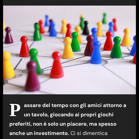
P
assare del tempo con gli amici attorno a
un tavolo, giocando ai propri giochi
preferiti, non è solo un piacere, ma spesso
anche un investimento.
Ci si dimentica