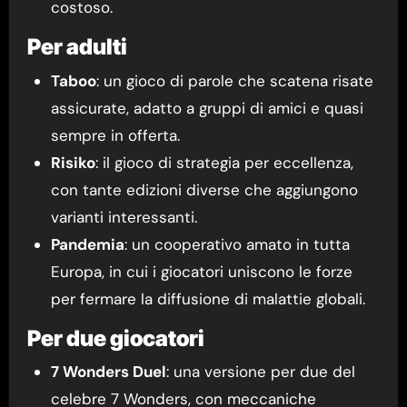
costoso.
Per adulti
Taboo
: un gioco di parole che scatena risate
assicurate, adatto a gruppi di amici e quasi
sempre in offerta.
Risiko
: il gioco di strategia per eccellenza,
con tante edizioni diverse che aggiungono
varianti interessanti.
Pandemia
: un cooperativo amato in tutta
Europa, in cui i giocatori uniscono le forze
per fermare la diffusione di malattie globali.
Per due giocatori
7 Wonders Duel
: una versione per due del
celebre 7 Wonders, con meccaniche