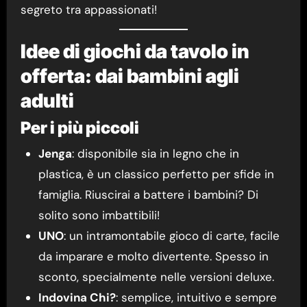
segreto tra appassionati!
Idee di giochi da tavolo in
offerta: dai bambini agli
adulti
Per i più piccoli
Jenga
: disponibile sia in legno che in
plastica, è un classico perfetto per sfide in
famiglia. Riuscirai a battere i bambini? Di
solito sono imbattibili!
UNO
: un intramontabile gioco di carte, facile
da imparare e molto divertente. Spesso in
sconto, specialmente nelle versioni deluxe.
Indovina Chi?
: semplice, intuitivo e sempre