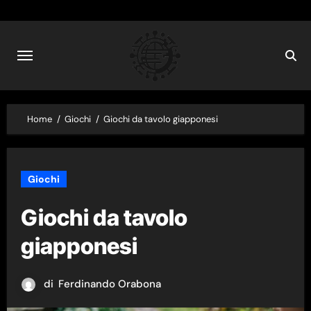
Skip
to
content
Home
Giochi
Giochi da tavolo giapponesi
Giochi
Giochi da tavolo
giapponesi
di
Ferdinando Orabona