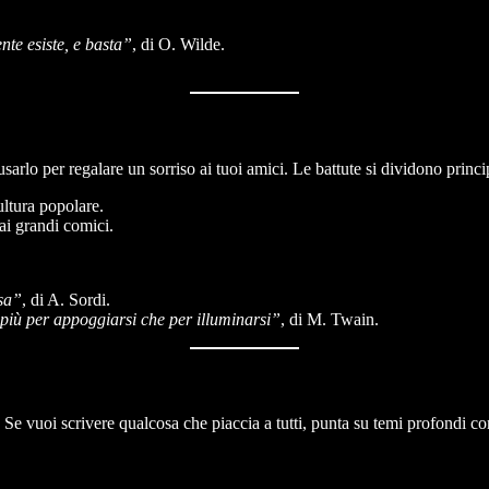
nte esiste, e basta”
, di O. Wilde.
arlo per regalare un sorriso ai tuoi amici. Le battute si dividono princ
cultura popolare.
 ai grandi comici.
sa”
, di A. Sordi.
più per appoggiarsi che per illuminarsi”
, di M. Twain.
Se vuoi scrivere qualcosa che piaccia a tutti, punta su temi profondi come