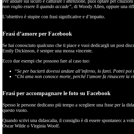
Per andare sul sicuro e catturare l’attenzione, puoi optare per citazioni
non voglio essere lì quando accade”
, di Woody Allen, oppure una rif
L’obiettivo è stupire con frasi significative e d’impatto.
Frasi d’amore per Facebook
Se hai conosciuto qualcuno che ti piace e vuoi dedicargli un post discre
Emily Dickinson, è sempre una mossa vincente.
Ecco due esempi che possono fare al caso tuo:
“Se per baciarti dovessi andare all’inferno, lo farei. Potrei poi
“Chi ama non conosce morte, perché l’amore fa rinascere la vit
Frasi per accompagnare le foto su Facebook
Spesso le persone dedicano più tempo a scegliere una frase per la did
questo vuoto.
Quando scrivi una didascalia, il consiglio è di essere spontaneo: a volt
Oscar Wilde o Virginia Woolf.