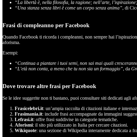
“La libertà è, nella filosofia, la ragione; nell’arte, l’ispirazione; 
“Una stanza senza libri è come un corpo senza anima”
, di Ci
Frasi di compleanno per Facebook
Quando Facebook ti ricorda i compleanni, non sempre hai l’ispirazione 
aforisma.
Esempi:
“Continua a piantare i tuoi semi, non sai mai quali cresceranno
“L’età non conta, a meno che tu non sia un formaggio”
, da
Gr
Dove trovare altre frasi per Facebook
Se le idee suggerite non ti bastano, puoi consultare siti dedicati agli 
Frasicelebri.it
: un’ampia raccolta di citazioni italiane e internaz
Frasimania.it
: include frasi accompagnate da immagini suggest
Lefrasi.it
: offre frasi suddivise in categorie tematiche.
Aforismi
: il sito più utilizzato in Italia per cercare citazioni.
Wikiquote
: una sezione di Wikipedia interamente dedicata a frasi 