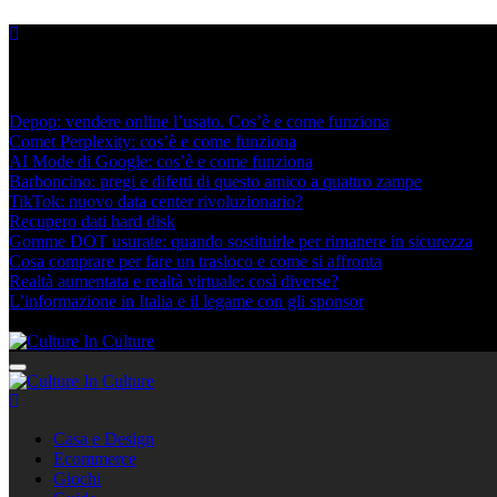
Skip
to
content
Nuovi post
Depop: vendere online l’usato. Cos’è e come funziona
Comet Perplexity: cos’è e come funziona
AI Mode di Google: cos’è e come funziona
Barboncino: pregi e difetti di questo amico a quattro zampe
TikTok: nuovo data center rivoluzionario?
Recupero dati hard disk
Gomme DOT usurate: quando sostituirle per rimanere in sicurezza
Cosa comprare per fare un trasloco e come si affronta
Realtà aumentata e realtà virtuale: così diverse?
L’informazione in Italia e il legame con gli sponsor
Agosto 6, 2026
Culture In Culture
Culture In Culture
Casa e Design
Ecommerce
Giochi