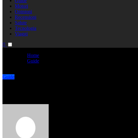
Guide
Motori
Opinioni
Recensioni
Salute
Tecnologia
Viaggi
Home
Guide
Frasi per Facebook: le migliori per stati e foto
Guide
Frasi per Facebook: le migliori p