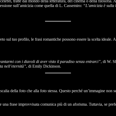
 celebri, tratte dal mondo della letteratura, del cinema o della filosofia.
lessione sull’amicizia come quella di L. Cassemiro:
“L’amicizia è sulla
to sul tuo profilo, le frasi romantiche possono essere la scelta ideale. A
 vantarmi con i diavoli di aver visto il paradiso senza entrarci”
, di W. S
a nell’eternità”
, di Emily Dickinson.
ascalia della foto che alla foto stessa. Questo perché un’immagine non 
e una frase improvvisata comunica più di un aforisma. Tuttavia, se prefer