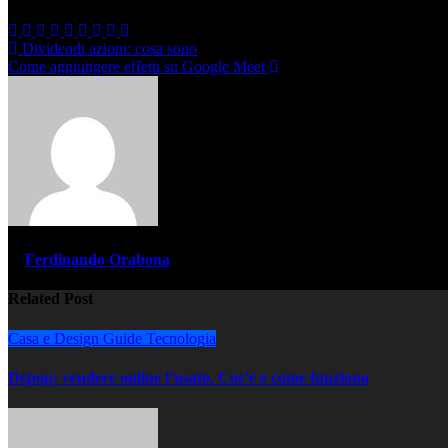
Navigazione
Dividendi azioni: cosa sono
Come aggiungere effetti su Google Meet
articoli
di
Ferdinando Orabona
Related Post
Casa e Design
Guide
Tecnologia
Depop: vendere online l’usato. Cos’è e come funziona