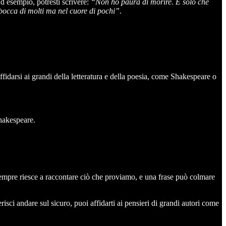
 Ad esempio, potresti scrivere:
“Non ho paura di morire. È solo che
 bocca di molti ma nel cuore di pochi”
.
ffidarsi ai grandi della letteratura e della poesia, come Shakespeare o
hakespeare.
sempre riesce a raccontare ciò che proviamo, e una frase può colmare
isci andare sul sicuro, puoi affidarti ai pensieri di grandi autori come