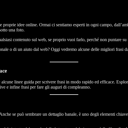
le proprie idee online. Ormai ci sentiamo esperti in ogni campo, dall’am
sotto una foto.
alsiasi contenuto sul web, se proprio vuoi farlo, perché non puntare su q
rsonale o di un aiuto dal web? Oggi vedremo alcune delle migliori frasi da 
ace
ire alcune linee guida per scrivere frasi in modo rapido ed efficace. Esplo
tive e infine frasi per fare gli auguri di compleanno.
Anche se può sembrare un dettaglio banale, è uno degli elementi chiave d