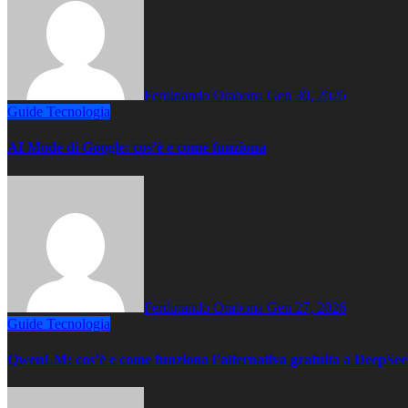
Ferdinando Orabona
Gen 30, 2026
Guide
Tecnologia
AI Mode di Google: cos’è e come funziona
Ferdinando Orabona
Gen 27, 2026
Guide
Tecnologia
QwenLM: cos’è e come funziona l’alternativa gratuita a DeepSe