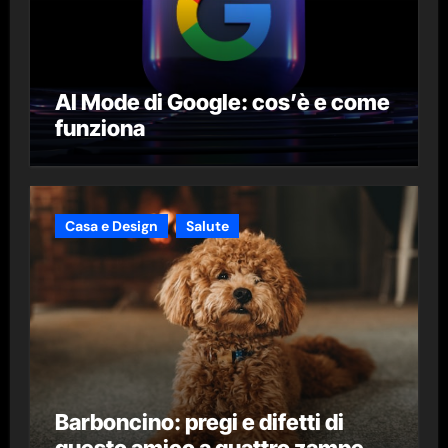
AI Mode di Google: cos’è e come
funziona
Casa e Design
Salute
Barboncino: pregi e difetti di
questo amico a quattro zampe