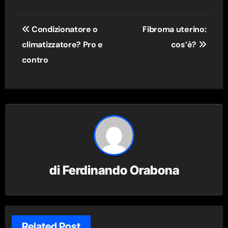
Navigazione
Condizionatore o
Fibroma uterino:
articoli
climatizzatore? Pro e
cos’è?
contro
di
Ferdinando Orabona
Related Post