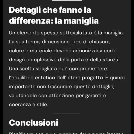
Dettagli che fanno la
differenza: la maniglia
Un elemento spesso sottovalutato è la maniglia.
La sua forma, dimensione, tipo di chiusura,
colore e materiale devono armonizzarsi con il
design complessivo della porta e della stanza.
Una scelta sbagliata può compromettere
l’equilibrio estetico dell’intero progetto. È quindi
importante non trascurare questo dettaglio,
valutandolo con attenzione per garantire
coerenza e stile.
Conclusioni