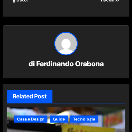
di
Ferdinando Orabona
Related Post
Casa e Design
Guide
Tecnologia