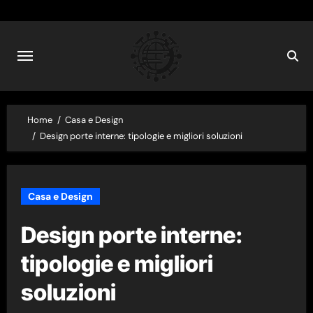
Skip
to
content
Home
Casa e Design
Design porte interne: tipologie e migliori soluzioni
Casa e Design
Design porte interne:
tipologie e migliori
soluzioni