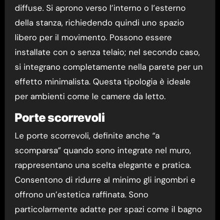
diffuse. Si aprono verso l’interno o l’esterno
della stanza, richiedendo quindi uno spazio
libero per il movimento. Possono essere
installate con o senza telaio; nel secondo caso,
si integrano completamente nella parete per un
effetto minimalista. Questa tipologia è ideale
per ambienti come le camere da letto.
Porte scorrevoli
Le porte scorrevoli, definite anche “a
scomparsa” quando sono integrate nel muro,
rappresentano una scelta elegante e pratica.
Consentono di ridurre al minimo gli ingombri e
offrono un’estetica raffinata. Sono
particolarmente adatte per spazi come il bagno