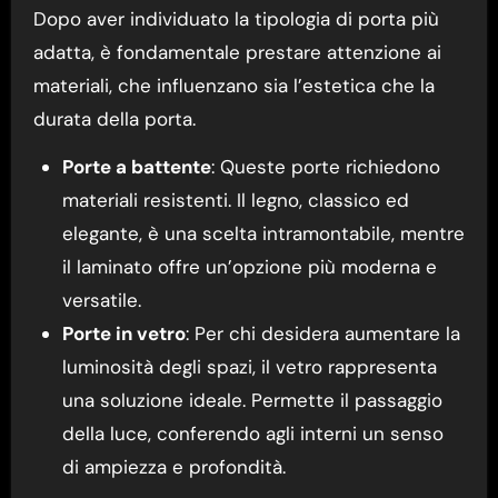
Dopo aver individuato la tipologia di porta più
adatta, è fondamentale prestare attenzione ai
materiali, che influenzano sia l’estetica che la
durata della porta.
Porte a battente
: Queste porte richiedono
materiali resistenti. Il legno, classico ed
elegante, è una scelta intramontabile, mentre
il laminato offre un’opzione più moderna e
versatile.
Porte in vetro
: Per chi desidera aumentare la
luminosità degli spazi, il vetro rappresenta
una soluzione ideale. Permette il passaggio
della luce, conferendo agli interni un senso
di ampiezza e profondità.