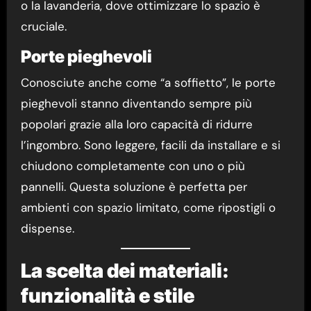
o la lavanderia, dove ottimizzare lo spazio è
cruciale.
Porte pieghevoli
Conosciute anche come “a soffietto”, le porte
pieghevoli stanno diventando sempre più
popolari grazie alla loro capacità di ridurre
l’ingombro. Sono leggere, facili da installare e si
chiudono completamente con uno o più
pannelli. Questa soluzione è perfetta per
ambienti con spazio limitato, come ripostigli o
dispense.
La scelta dei materiali:
funzionalità e stile