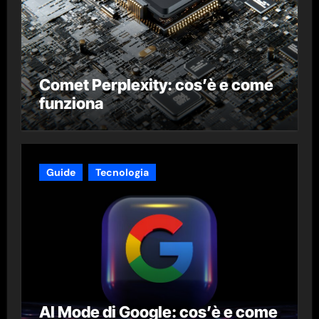
Comet Perplexity: cos’è e come
funziona
Guide
Tecnologia
AI Mode di Google: cos’è e come