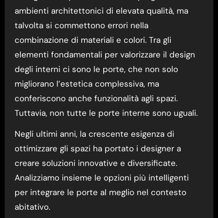
ambienti architettonici di elevata qualità, ma
talvolta si commettono errori nella
combinazione di materiali e colori. Tra gli
elementi fondamentali per valorizzare il design
degli interni ci sono le porte, che non solo
migliorano l’estetica complessiva, ma
conferiscono anche funzionalità agli spazi.
Tuttavia, non tutte le porte interne sono uguali.
Negli ultimi anni, la crescente esigenza di
ottimizzare gli spazi ha portato i designer a
creare soluzioni innovative e diversificate.
Analizziamo insieme le opzioni più intelligenti
per integrare le porte al meglio nel contesto
abitativo.