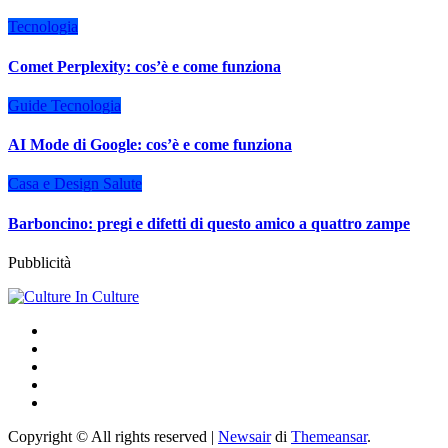
Tecnologia
Comet Perplexity: cos’è e come funziona
Guide
Tecnologia
AI Mode di Google: cos’è e come funziona
Casa e Design
Salute
Barboncino: pregi e difetti di questo amico a quattro zampe
Pubblicità
Copyright © All rights reserved
|
Newsair
di
Themeansar
.