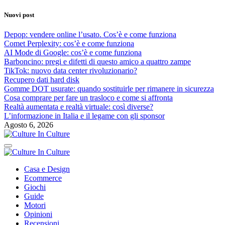
Skip
Nuovi post
to
content
Depop: vendere online l’usato. Cos’è e come funziona
Comet Perplexity: cos’è e come funziona
AI Mode di Google: cos’è e come funziona
Barboncino: pregi e difetti di questo amico a quattro zampe
TikTok: nuovo data center rivoluzionario?
Recupero dati hard disk
Gomme DOT usurate: quando sostituirle per rimanere in sicurezza
Cosa comprare per fare un trasloco e come si affronta
Realtà aumentata e realtà virtuale: così diverse?
L’informazione in Italia e il legame con gli sponsor
Agosto 6, 2026
Culture In Culture
Culture In Culture
Casa e Design
Ecommerce
Giochi
Guide
Motori
Opinioni
Recensioni