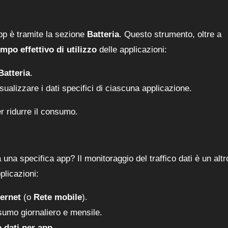
app è tramite la sezione
Batteria
. Questo strumento, oltre a
empo effettivo di utilizzo
delle applicazioni:
Batteria
.
sualizzare i dati specifici di ciascuna applicazione.
r ridurre il consumo.
na specifica app? Il monitoraggio del traffico dati è un altr
plicazioni:
ternet
(o
Rete mobile
).
sumo giornaliero e mensile.
o dati per app
.