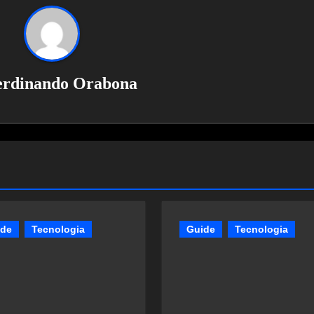
erdinando Orabona
ide
Tecnologia
Guide
Tecnologia