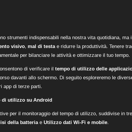
no strumenti indispensabili nella nostra vita quotidiana, ma i
ento visivo
,
mal di testa
e ridurre la produttività. Tenere tr
ntale per bilanciare le attività e ottimizzare il tuo tempo.
onsentono di verificare il
tempo di utilizzo delle applicazi
corso davanti allo schermo. Di seguito esploreremo le divers
ri app di terze parti.
 di utilizzo su Android
ive per il monitoraggio del tempo di utilizzo, suddivise in tr
isi della batteria
e
Utilizzo dati Wi-Fi e mobile
.