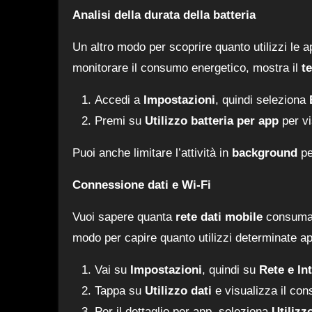
Analisi della durata della batteria
Un altro modo per scoprire quanto utilizzi le 
monitorare il consumo energetico, mostra il
t
Accedi a
Impostazioni
, quindi seleziona
Premi su
Utilizzo batteria per app
per vi
Puoi anche limitare l’attività in
background
pe
Connessione dati e Wi-Fi
Vuoi sapere quanta
rete dati mobile
consuma u
modo per capire quanto utilizzi determinate ap
Vai su
Impostazioni
, quindi su
Rete e In
Tappa su
Utilizzo dati
e visualizza il con
Per il dettaglio per app, seleziona
Utilizz