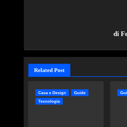
di
F
Related Post
Casa e Design
Guide
Gu
Tecnologia