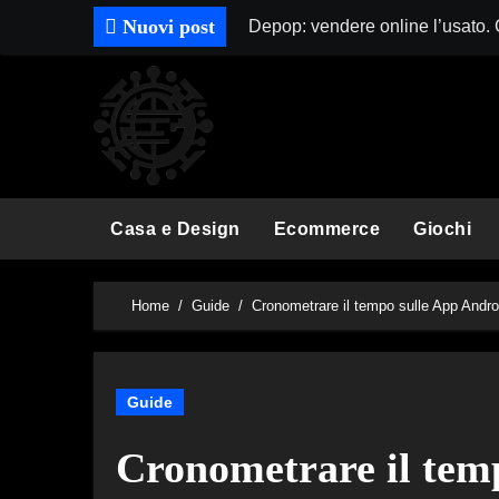
Skip
Nuovi post
Depop: vendere online l’usato.
to
content
Casa e Design
Ecommerce
Giochi
Home
Guide
Cronometrare il tempo sulle App Andro
Guide
Cronometrare il tem