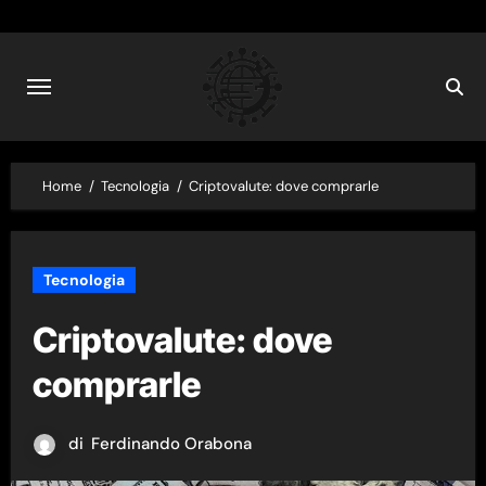
Skip
to
content
Home
Tecnologia
Criptovalute: dove comprarle
Tecnologia
Criptovalute: dove
comprarle
di
Ferdinando Orabona