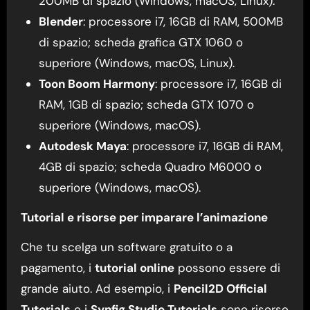
200MB di spazio (Windows, macOS, Linux).
Blender
: processore i7, 16GB di RAM, 500MB
di spazio; scheda grafica GTX 1060 o
superiore (Windows, macOS, Linux).
Toon Boom Harmony
: processore i7, 16GB di
RAM, 1GB di spazio; scheda GTX 1070 o
superiore (Windows, macOS).
Autodesk Maya
: processore i7, 16GB di RAM,
4GB di spazio; scheda Quadro M6000 o
superiore (Windows, macOS).
Tutorial e risorse per imparare l’animazione
Che tu scelga un software gratuito o a
pagamento, i
tutorial online
possono essere di
grande aiuto. Ad esempio, i
Pencil2D Official
Tutorials
o i
Synfig Studio Tutorials
sono risorse