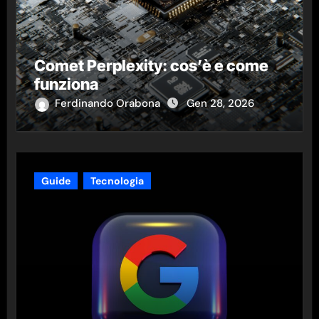
Comet Perplexity: cos’è e come
funziona
Ferdinando Orabona
Gen 28, 2026
Guide
Tecnologia