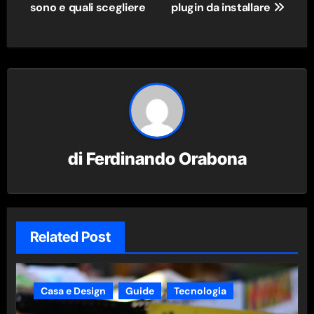
articoli
sono e quali scegliere
plugin da installare
di
Ferdinando Orabona
Related Post
Casa e Design
Guide
Tecnologia