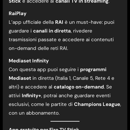
Stick
è accedere ai
canali TV in streaming
.
RaiPlay
L’app ufficiale della
RAI
è un must-have: puoi
guardare i
canali in diretta
, rivedere
trasmissioni passate e accedere ai contenuti
on-demand delle reti RAI.
Mediaset Infinity
Con questa app puoi seguire i
programmi
Mediaset
in diretta (Italia 1, Canale 5, Rete 4 e
altri) e accedere al
catalogo on-demand
. Se
attivi
Infinity+
, potrai anche guardare eventi
esclusivi, come le partite di
Champions League
,
con un abbonamento.
App gratuite per Fire TV Stick