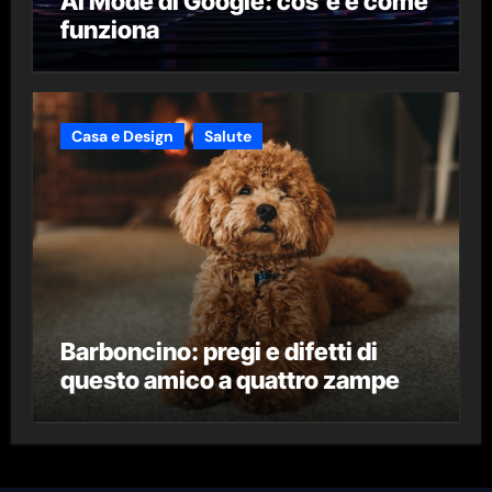
AI Mode di Google: cos’è e come
funziona
Casa e Design
Salute
Barboncino: pregi e difetti di
questo amico a quattro zampe