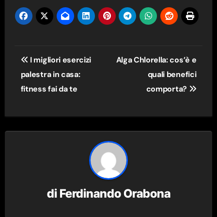
Navigazione
I migliori esercizi
Alga Chlorella: cos’è e
articoli
palestra in casa:
quali benefici
fitness fai da te
comporta?
di
Ferdinando Orabona