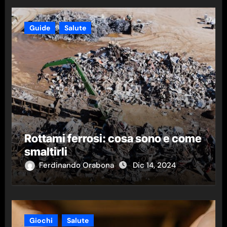
Guide
Salute
Rottami ferrosi: cosa sono e come
smaltirli
Ferdinando Orabona
Dic 14, 2024
Giochi
Salute