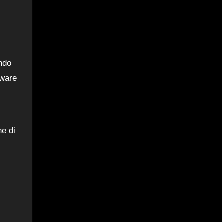
endo
tware
ne di