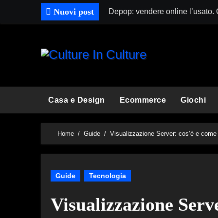
Skip
Nuovi post
Depop: vendere online l’usato.
to
content
Casa e Design
Ecommerce
Giochi
Home
Guide
Visualizzazione Server: cos’è e come
Guide
Tecnologia
Visualizzazione Serv