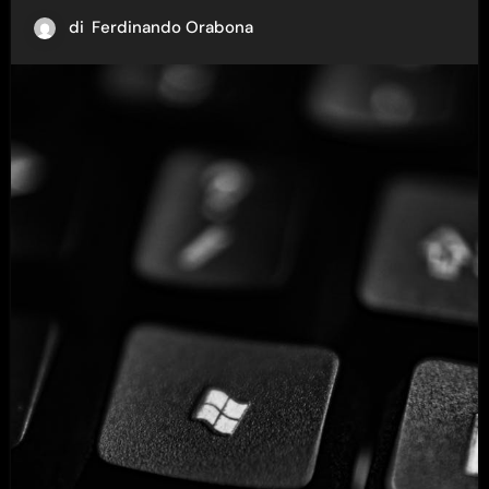
di
Ferdinando Orabona