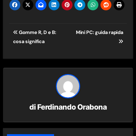
Navigazione
Gomme R, D e B:
Mini PC: guida rapida
articoli
cosa significa
di
Ferdinando Orabona