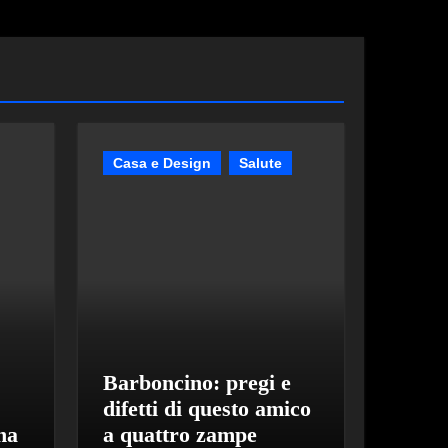
Casa e Design
Salute
Barboncino: pregi e
:
difetti di questo amico
na
a quattro zampe