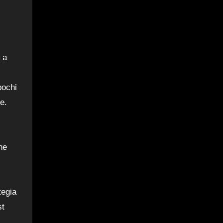
 a
pochi
e.
ne
i
tegia
st