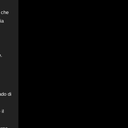
 che
ia
e.
ado di
il