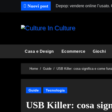
Skip
Nuovi post
Depop: vendere online l’usato.
to
content
Casa e Design
Ecommerce
Giochi
Home
Guide
USB Killer: cosa significa e come fun
Guide
Tecnologia
USB Killer: cosa sig