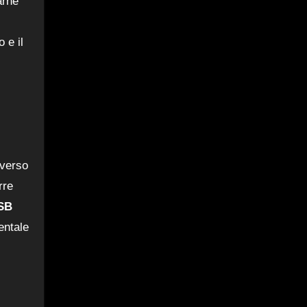
arne
 e il
averso
rre
SB
entale