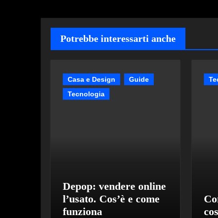
Potrebbe interessarti anche
Casa e Design
Guide
Te
Tecnologia
Depop: vendere online
l’usato. Cos’è e come
Co
funziona
co