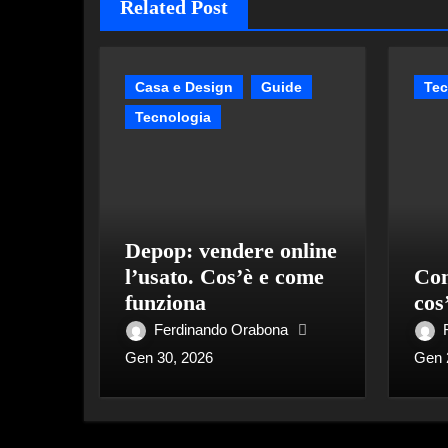
Related Post
Casa e Design
Guide
Tec
Tecnologia
Depop: vendere online
l’usato. Cos’è e come
Com
funziona
cos
Ferdinando Orabona
Gen 30, 2026
Gen 