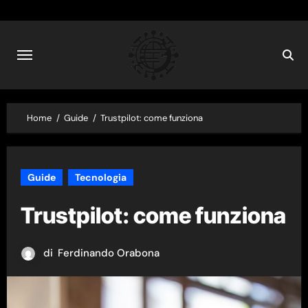
Skip
to
content
Home
Guide
Trustpilot: come funziona
Guide
Tecnologia
Trustpilot: come funziona
di
Ferdinando Orabona