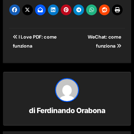
Navigazione
I Love PDF: come
WeChat: come
articoli
funziona
funziona
di
Ferdinando Orabona