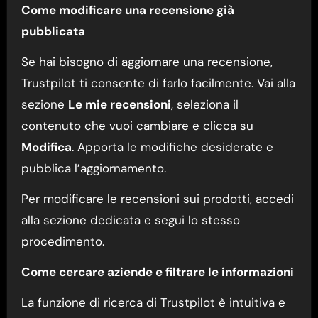
Come modificare una recensione già
pubblicata
Se hai bisogno di aggiornare una recensione,
Trustpilot ti consente di farlo facilmente. Vai alla
sezione
Le mie recensioni
, seleziona il
contenuto che vuoi cambiare e clicca su
Modifica
. Apporta le modifiche desiderate e
pubblica l’aggiornamento.
Per modificare le recensioni sui prodotti, accedi
alla sezione dedicata e segui lo stesso
procedimento.
Come cercare aziende e filtrare le informazioni
La funzione di ricerca di Trustpilot è intuitiva e