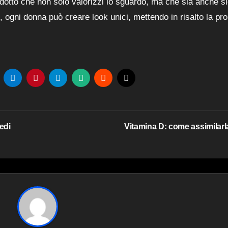
odotto che non solo valorizzi lo sguardo, ma che sia anche s
e, ogni donna può creare look unici, mettendo in risalto la pro
edi
Vitamina D: come assimilar