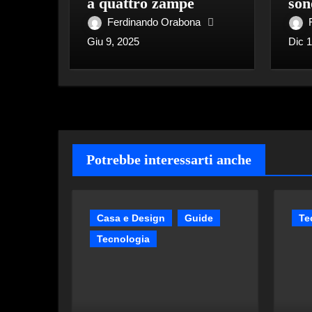
a quattro zampe
son
Ferdinando Orabona
Giu 9, 2025
Dic 
Potrebbe interessarti anche
Casa e Design
Guide
Te
Tecnologia