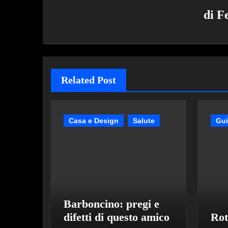
di
F
Related Post
Casa e Design
Salute
Gu
Barboncino: pregi e
difetti di questo amico
Rot