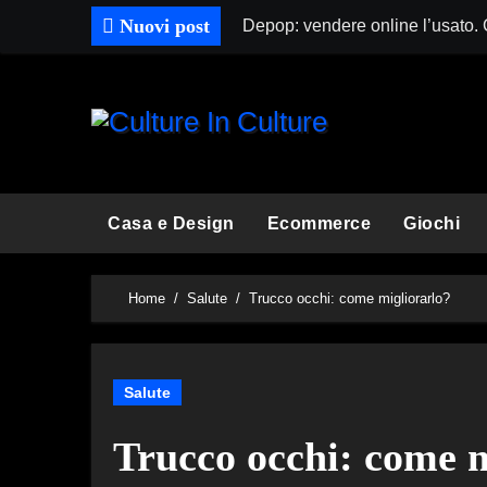
Skip
Nuovi post
Depop: vendere online l’usato.
to
content
Casa e Design
Ecommerce
Giochi
Home
Salute
Trucco occhi: come migliorarlo?
Salute
Trucco occhi: come m