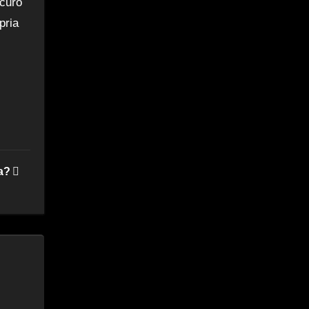
icuro
pria
la?