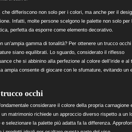
 che differiscono non solo per i colori, ma anche per il desi
one. Infatti, molte persone scelgono le palette non solo per 
etica, perfetta da esporre come elemento decorativo.
on un’ampia gamma di tonalità? Per ottenere un trucco occhi
ture siano equilibrati. Lo sguardo, considerato il riflesso
ance che si abbinino alla perfezione al colore dell’iride e al 
ca ampia consente di giocare con le sfumature, evitando un e
 trucco occhi
 fondamentale considerare il colore della propria carnagione 
r un matrimonio richiede un approccio diverso rispetto a un l
 e selezionare la palette più adatta fa la differenza. Approfond
i prodotti ideali per esaltare questa parte del viso.