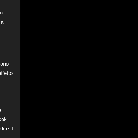
gn
la
tono
ffetto
e
ook
ire il