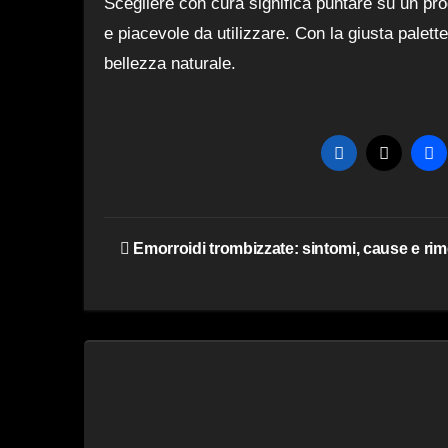
Scegliere con cura significa puntare su un pr
e piacevole da utilizzare. Con la giusta palett
bellezza naturale.
Navigazione
Emorroidi trombizzate: sintomi, cause e rim
articoli