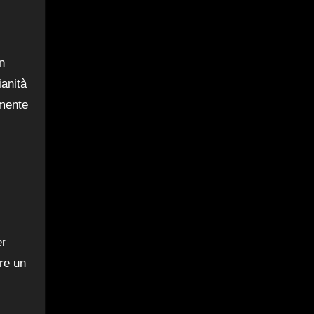
in
ianità
amente
er
re un