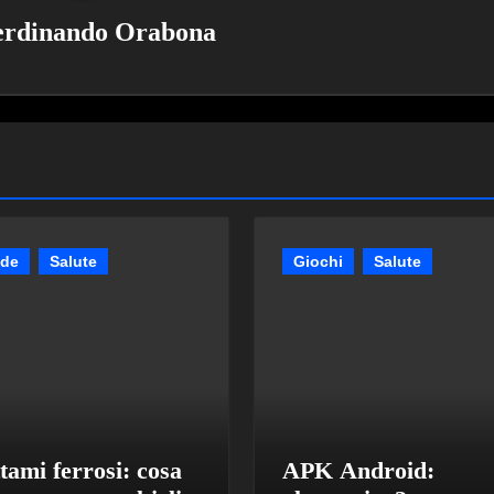
erdinando Orabona
ide
Salute
Giochi
Salute
tami ferrosi: cosa
APK Android: