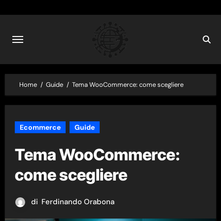
Skip
to
content
Home
Guide
Tema WooCommerce: come scegliere
Ecommerce
Guide
Tema WooCommerce:
come scegliere
di
Ferdinando Orabona