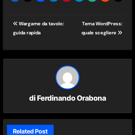
Navigazione
Wargame da tavolo:
Tema WordPress:
articoli
guida rapida
quale scegliere
di
Ferdinando Orabona
Related Post