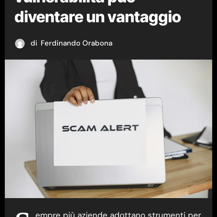
diventare un vantaggio
di
Ferdinando Orabona
empre più aziende adottano strumenti per