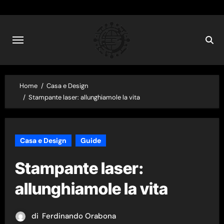
Skip
to
content
Home
Casa e Design
Stampante laser: allunghiamole la vita
Casa e Design
Guide
Stampante laser:
allunghiamole la vita
di
Ferdinando Orabona